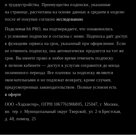
тратите много времени на поиск и вручную поднимаете
и трудоустройства. Преимущества подписки, указанные
резюме
на странице, рассчитаны на основе данных в среднем в неделю
после её покупки согласно
хотите сравнить себя с конкурентами и оценить шансы
исследованию
Подключая hh PRO, вы подтверждаете, что ознакомились
с условиями подписки и согласны с ними. Подписка даёт доступ
к функциям сервиса на срок, указанный при оформлении. Если
не отменить подписку, она автоматически продлится на тот же
срок. Вы имеете право в любое время отменить подписку
в личном кабинете — доступ к услугам сохранится до конца
оплаченного периода. Все платежи за подписку являются
окончательными и не подлежат возврату, кроме случаев,
предусмотренных законодательством. Полные условия есть
в оферте
ООО «Хэдхантер», ОГРН 1067761906805, 125047, г. Москва,
вн. тер. г. Муниципальный округ Тверской, ул. 2-я Брестская,
д. 48, помещ. 25