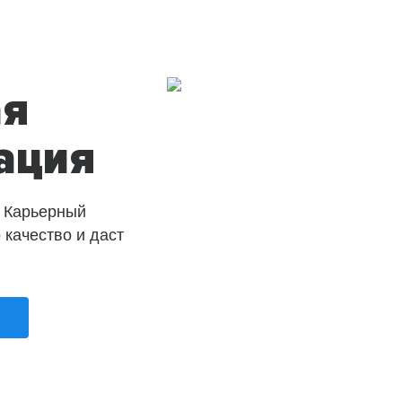
ая
ация
 Карьерный
о качество и даст