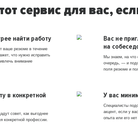
тот сервис для вас, есл
трее найти работу
Вас не при
на собесед
т ваше резюме в течение
ажет, что нужно исправить
Мы знаем, на что
ривлечь внимание
очередь, — и под
поля резюме и по
ту в конкретной
У вас мини
Специалисты подс
акцент, если у в
адут совет, как выгоднее
опыта или его нет
ля конкретной профессии.