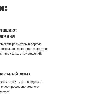
и:
глашают
ования
 смотрят рекрутеры в первую
скажем, как заполнить основные
лучить больше приглашений.
мальный опыт
кажут, на чём стоит сделать
ас мало профессионального
 вовсе.