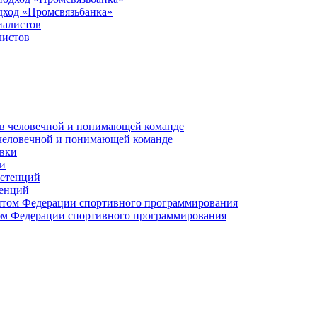
дход «Промсвязьбанка»
листов
 человечной и понимающей команде
и
тенций
м Федерации спортивного программирования