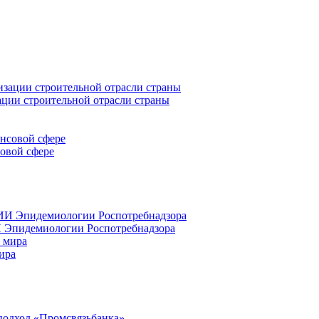
ации строительной отрасли страны
совой сфере
 Эпидемиологии Роспотребнадзора
ира