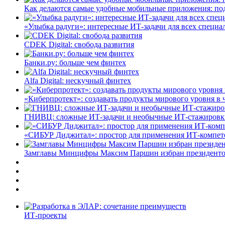
Как делаются самые удобные мобильные приложения: по
«Улыбка радуги»: интересные ИТ-задачи для всех специа
CDEK Digital: свобода развития
Банки.ру: больше чем финтех
Alfa Digital: нескучный финтех
«Киберпротект»: создавать продукты мирового уровня в
ГНИВЦ: сложные ИТ‑задачи и необычные ИТ‑стажировк
«СИБУР Диджитал»: простор для применения ИТ-компе
Замглавы Минцифры Максим Паршин избран президенто
ИТ-проекты