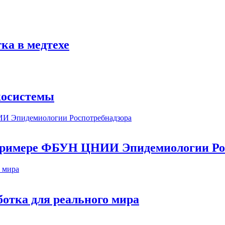
ка в медтехе
косистемы
а примере ФБУН ЦНИИ Эпидемиологии Ро
ботка для реального мира