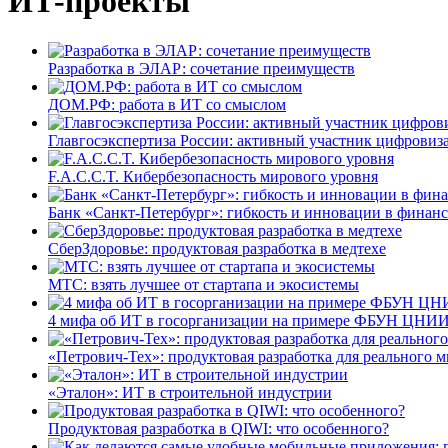
ИТ-проекты
Разработка в ЭЛАР: сочетание преимуществ
ДОМ.РФ: работа в ИТ со смыслом
Главгосэкспертиза России: активный участник цифровиз
F.A.C.C.T. Кибербезопасность мирового уровня
Банк «Санкт-Петербург»: гибкость и инновации в финан
СберЗдоровье: продуктовая разработка в медтехе
МТС: взять лучшее от стартапа и экосистемы
4 мифа об ИТ в госорганизации на примере ФБУН ЦНИИ
«Петрович-Тех»: продуктовая разработка для реального м
«Эталон»: ИТ в строительной индустрии
Продуктовая разработка в QIWI: что особенного?