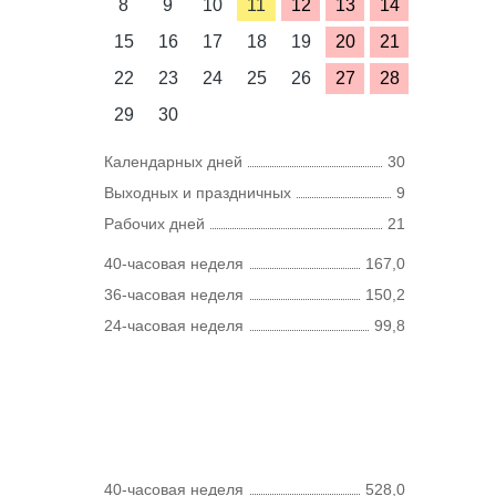
8
9
10
11
12
13
14
15
16
17
18
19
20
21
22
23
24
25
26
27
28
29
30
Календарных дней
30
Выходных и праздничных
9
Рабочих дней
21
40-часовая неделя
167,0
36-часовая неделя
150,2
24-часовая неделя
99,8
40-часовая неделя
528,0