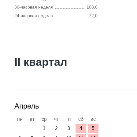
36-часовая неделя
108,0
24-часовая неделя
72,0
II квартал
Апрель
пн
вт
ср
чт
пт
сб
вс
1
2
3
4
5