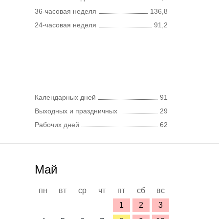
36-часовая неделя
136,8
24-часовая неделя
91,2
Календарных дней
91
Выходных и праздничных
29
Рабочих дней
62
Май
пн
вт
ср
чт
пт
сб
вс
1
2
3