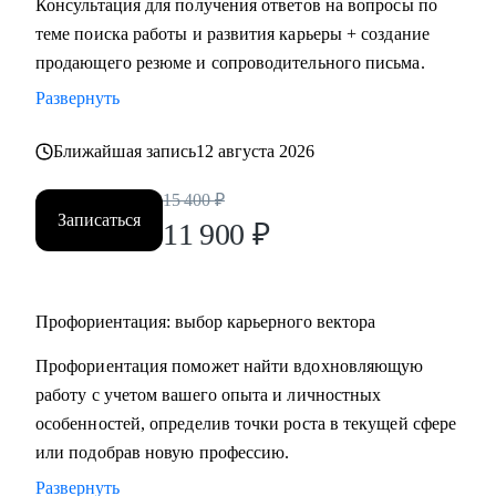
Консультация для получения ответов на вопросы по
HR.
теме поиска работы и развития карьеры + создание
• Провожу профориентацию, чтобы найти работу по
продающего резюме и сопроводительного письма.
любви и она была в кайф и без страданий.
Развернуть
Кому могу помочь:
Ближайшая запись
12 августа 2026
Могу помочь руководителям и специалистам различных
направлений:
15 400
₽
Записаться
• продажи, сопровождение продаж
11 900
₽
• административный персонал
• индустрия красоты, фитнес
• организация мероприятий
Профориентация: выбор карьерного вектора
• туризм, гостеприимство
Профориентация поможет найти вдохновляющую
• закупки, тендеры
работу с учетом вашего опыта и личностных
• логистика, ВЭД
особенностей, определив точки роста в текущей сфере
• маркетинг, PR
или подобрав новую профессию.
• образование
• бухгалтерия
Развернуть