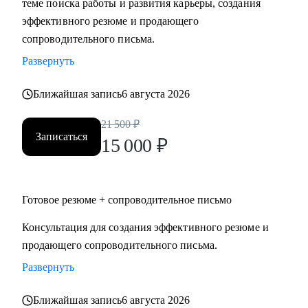
теме поиска работы и развития карьеры, создания
требований рынка.
эффективного резюме и продающего
• Сформулировать карьерную цель и выстроить логику
сопроводительного письма.
следующего шага.
Развернуть
• Подготовить резюме и сопроводительное письмо под
конкретную цель.
Ближайшая запись
6 августа 2026
• Подготовить к интервью и внутренним конкурсам,
включая оценочные процедуры.
21 500
₽
Записаться
• Отработать самопрезентацию, сложные вопросы и
15 000
₽
переговорную позицию.
• Сопроводить переход между государственным и
коммерческим сектором: адаптировать позиционирование
Готовое резюме + сопроводительное письмо
и аргументацию с учётом специфики обеих сторон.
Консультация для создания эффективного резюме и
продающего сопроводительного письма.
Кому могу помочь
Руководителям и экспертам из отраслей и
Развернуть
функциональных направлений:
Ближайшая запись
6 августа 2026
• Промышленность и производство