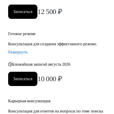
• Нефтегаз и энергетика
12 500
₽
• Строительство и девелопмент
Записаться
• Товары повседневного спроса (FMCG) и дистрибуция
• Логистика, закупки, управление цепями поставок
• Эксплуатация недвижимости и АХО
Готовое резюме
• Управление персоналом
• Юриспруденция и правовое сопровождение бизнеса
Консультация для создания эффективного резюме.
Развернуть
Ко мне приходят, чтобы разобраться в карьерной ситуации
и принять собственное, выверенное решение.
Ближайшая запись
6 августа 2026
10 000
₽
Записаться
Карьерная консультация
Консультация для ответов на вопросы по теме поиска