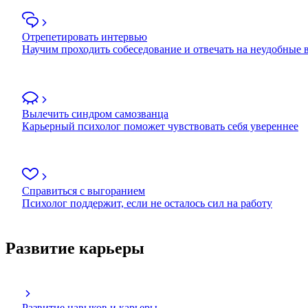
Отрепетировать интервью
Научим проходить собеседование и отвечать на неудобные
Вылечить синдром самозванца
Карьерный психолог поможет чувствовать себя увереннее
Справиться с выгоранием
Психолог поддержит, если не осталось сил на работу
Развитие карьеры
Развитие навыков и карьеры