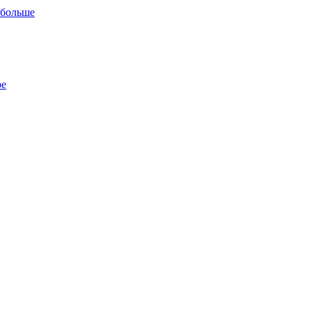
 больше
ре