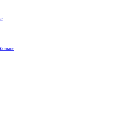
ре
 больше